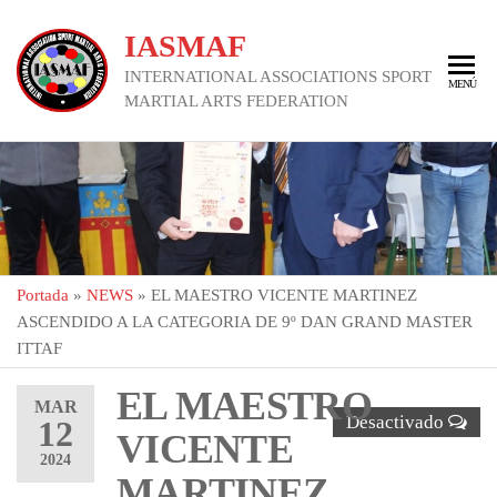
Saltar
IASMAF
al
contenido
INTERNATIONAL ASSOCIATIONS SPORT
MENÚ
MARTIAL ARTS FEDERATION
Portada
»
NEWS
»
EL MAESTRO VICENTE MARTINEZ
ASCENDIDO A LA CATEGORIA DE 9º DAN GRAND MASTER
ITTAF
EL MAESTRO
MAR
Desactivado
12
VICENTE
2024
MARTINEZ