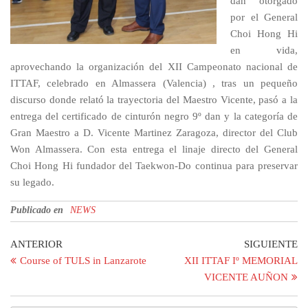
dan otorgado
por el General
Choi Hong Hi
en vida,
aprovechando la organización del XII Campeonato nacional de
ITTAF, celebrado en Almassera (Valencia) , tras un pequeño
discurso donde relató la trayectoria del Maestro Vicente, pasó a la
entrega del certificado de cinturón negro 9º dan y la categoría de
Gran Maestro a D. Vicente Martinez Zaragoza, director del Club
Won Almassera. Con esta entrega el linaje directo del General
Choi Hong Hi fundador del Taekwon-Do continua para preservar
su legado.
Publicado en
NEWS
Navegación
Entrada
En
ANTERIOR
SIGUIENTE
anterior
si
Course of TULS in Lanzarote
XII ITTAF Iº MEMORIAL
de
VICENTE AUÑON
entradas